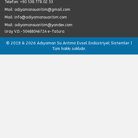
Telefon: +90 538 778 02 33
Mail: adiyamansuaritim@gmail.com
Mail: info@adiyamansuaritim.com
Mail: adiyamansuaritim@yandex.com
Uray V.D.-50488046724 e-fatura
© 2019 & 2026 Adıyaman Su Arıtma Evsel Endüstriyel Sistemler |
Tüm hakkı saklıdır.