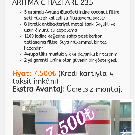
ARITMA CİHAZI ARL 235
5 aşamalı Avrupa (EuroSet) inline coconut filtre
seti
: Yüksek kaliteli su filtrasyonu sağlar.
8 litrelik antibakteriyel metal tank
: Sağlıklı ve
uzun ömürlü su depolama.
1100 iodine değerine sahip post karbon
tatlandırıcı filtre
: Suya mükemmel bir tat
kazandırır.
Avrupa lüks musluk
: Şık ve dayanıklı bir tasarım.
2 yıl garanti
: Ürüne olan güvenin bir göstergesi.
Fiyat:
7.500₺
(Kredi kartıyla 4
taksit imkânı)
Ekstra Avantaj:
Ücretsiz montaj.