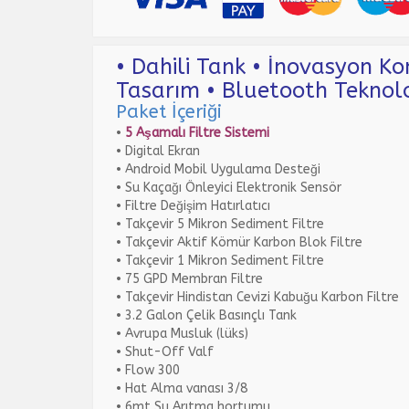
• Dahili Tank • İnovasyon K
Tasarım • Bluetooth Teknolo
Paket İçeriği
•
5 Aşamalı Filtre Sistemi
• Digital Ekran
• Android Mobil Uygulama Desteği
• Su Kaçağı Önleyici Elektronik Sensör
• Filtre Değişim Hatırlatıcı
• Takçevir 5 Mikron Sediment Filtre
• Takçevir Aktif Kömür Karbon Blok Filtre
• Takçevir 1 Mikron Sediment Filtre
• 75 GPD Membran Filtre
• Takçevir Hindistan Cevizi Kabuğu Karbon Filtre
• 3.2 Galon Çelik Basınçlı Tank
• Avrupa Musluk (lüks)
• Shut-Off Valf
• Flow 300
• Hat Alma vanası 3/8
• 6mt Su Arıtma hortumu