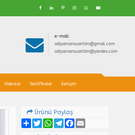
e-mail:
adiyamansuaritim@gmail.com
adiyamansuaritim@yandex.com
Videolar
Sertifikalar
İletişim
Ürünü Paylaş
Share
Twitter
WhatsApp
Telegram
Facebook
Email