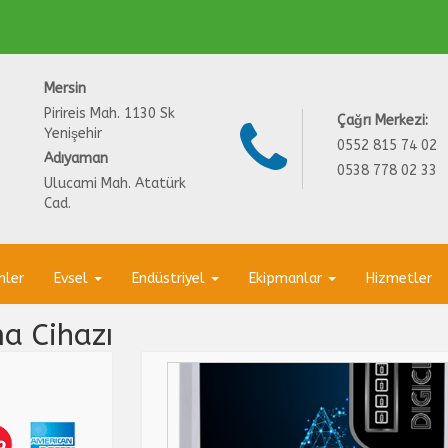
Mersin
Pirireis Mah. 1130 Sk
Çağrı Merkezi:
Yenişehir
0552 815 74 02
Adıyaman
0538 778 02 33
Ulucami Mah. Atatürk
Cad.
nler
Evsel
Endüstriyel
Ekipmanlar
Hizmetler
a Cihazı