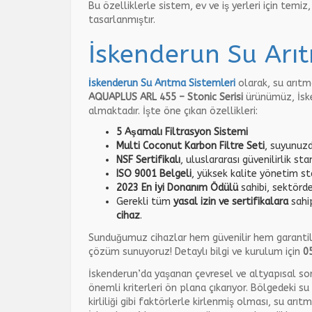
Bu özelliklerle sistem, ev ve iş yerleri için temi
tasarlanmıştır.
İskenderun Su Arıt
İskenderun Su Arıtma Sistemleri
olarak, su arıtm
AQUAPLUS ARL 455 – Stonic Serisi
ürünümüz, İske
almaktadır. İşte öne çıkan özellikleri:
5 Aşamalı Filtrasyon Sistemi
Multi Coconut Karbon Filtre Seti
, suyunuzd
NSF Sertifikalı
, uluslararası güvenilirlik st
ISO 9001 Belgeli
, yüksek kalite yönetim sta
2023 En İyi Donanım Ödülü
sahibi, sektörde
Gerekli tüm
yasal izin ve sertifikalara
sahi
cihaz
.
Sunduğumuz cihazlar hem güvenilir hem garantilidir
çözüm sunuyoruz! Detaylı bilgi ve kurulum için
0
İskenderun’da yaşanan çevresel ve altyapısal sor
önemli kriterleri ön plana çıkarıyor. Bölgedeki su 
kirliliği gibi faktörlerle kirlenmiş olması, su arıt