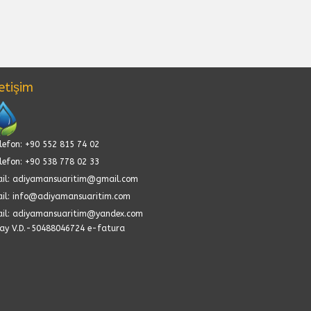
letişim
lefon: +90 552 815 74 02
lefon: +90 538 778 02 33
il: adiyamansuaritim@gmail.com
il: info@adiyamansuaritim.com
il: adiyamansuaritim@yandex.com
ay V.D.-50488046724 e-fatura