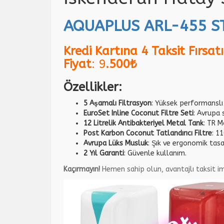
AQUAPLUS ARL-455 ST
Kredi Kartına 4 Taksit Fırsatı
Fiyat
: 9
.500₺
Özellikler:
5 Aşamalı Filtrasyon
: Yüksek performanslı
EuroSet Inline Coconut Filtre Seti
: Avrupa 
12 Litrelik Antibakteriyel Metal Tank
: TR M
Post Karbon Coconut Tatlandırıcı Filtre
: 1
Avrupa Lüks Musluk
: Şık ve ergonomik tasa
2 Yıl Garanti
: Güvenle kullanım.
Kaçırmayın!
Hemen sahip olun, avantajlı taksit im