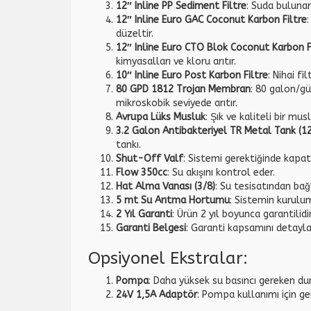
12″ Inline PP Sediment Filtre
: Suda bulunan
12″ Inline Euro GAC Coconut Karbon Filtre
düzeltir.
12″ Inline Euro CTO Blok Coconut Karbon F
kimyasalları ve kloru arıtır.
10″ Inline Euro Post Karbon Filtre
: Nihai fi
80 GPD 1812 Trojan Membran
: 80 galon/gü
mikroskobik seviyede arıtır.
Avrupa Lüks Musluk
: Şık ve kaliteli bir mus
3.2 Galon Antibakteriyel TR Metal Tank (12
tankı.
Shut-Off Valf
: Sistemi gerektiğinde kapat
Flow 350cc
: Su akışını kontrol eder.
Hat Alma Vanası (3/8)
: Su tesisatından bağl
5 mt Su Arıtma Hortumu
: Sistemin kurulu
2 Yıl Garanti
: Ürün 2 yıl boyunca garantilidir
Garanti Belgesi
: Garanti kapsamını detayla
Opsiyonel Ekstralar:
Pompa
: Daha yüksek su basıncı gereken dur
24V 1,5A Adaptör
: Pompa kullanımı için ge