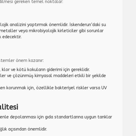
edilmesi gereken temel noktalar:
ojik analizini yaptırmak önemlidir. İskenderun’daki su
 metaller veya mikrobiyolojik kirleticiler gibi sorunlar
k edecektir.
istemler önem kazanır:
ı, klor ve kötü kokuların giderimi için gereklidir.
ller ve çözünmüş kimyasal maddeleri etkili bir şekilde
rden korunmak için, özellikle bakteriyel riskler varsa UV
itesi
üvenle depolanması için gıda standartlarına uygun tanklar
ağlık açısından önemlidir.