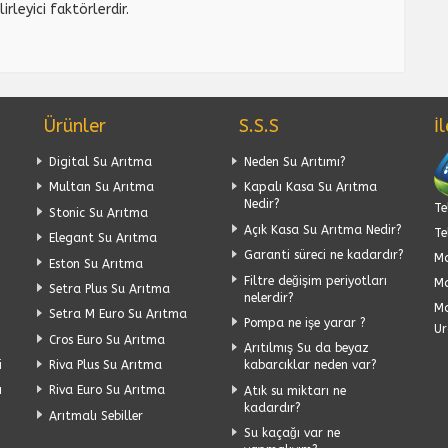
irleyici faktörlerdir.
Ürünler
S.S.S
İ
Digital Su Arıtma
Neden Su Arıtımı?
Multan Su Arıtma
Kapalı Kasa Su Arıtma
Nedir?
Te
Stonic Su Arıtma
Açık Kasa Su Arıtma Nedir?
Te
Elegant Su Arıtma
Garanti süreci ne kadardır?
Ma
Eston Su Arıtma
Filtre değişim periyotları
Ma
Setra Plus Su Arıtma
nelerdir?
Ma
Setra M Euro Su Arıtma
Pompa ne işe yarar ?
Ur
Cros Euro Su Arıtma
Arıtılmış Su da beyaz
i
Riva Plus Su Arıtma
kabarcıklar neden var?
ı
Riva Euro Su Arıtma
Atık su miktarı ne
kadardır?
Arıtmalı Sebiller
Su kaçağı var ne