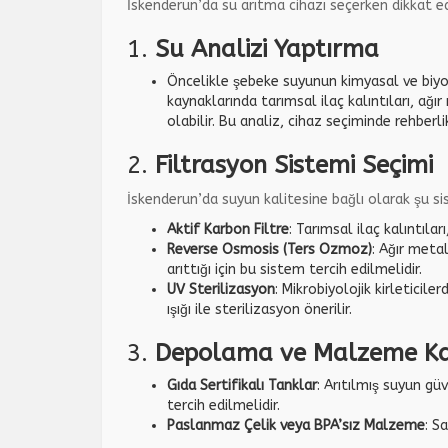
İskenderun’da su arıtma cihazı seçerken dikkat 
1.
Su Analizi Yaptırma
Öncelikle şebeke suyunun kimyasal ve biyol
kaynaklarında tarımsal ilaç kalıntıları, ağır
olabilir. Bu analiz, cihaz seçiminde rehberli
2.
Filtrasyon Sistemi Seçimi
İskenderun’da suyun kalitesine bağlı olarak şu s
Aktif Karbon Filtre
: Tarımsal ilaç kalıntılar
Reverse Osmosis (Ters Ozmoz)
: Ağır meta
arıttığı için bu sistem tercih edilmelidir.
UV Sterilizasyon
: Mikrobiyolojik kirleticile
ışığı ile sterilizasyon önerilir.
3.
Depolama ve Malzeme Kal
Gıda Sertifikalı Tanklar
: Arıtılmış suyun g
tercih edilmelidir.
Paslanmaz Çelik veya BPA’sız Malzeme
: S