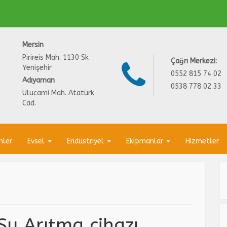
Mersin
Pirireis Mah. 1130 Sk
Çağrı Merkezi:
Yenişehir
0552 815 74 02
Adıyaman
0538 778 02 33
Ulucami Mah. Atatürk
Cad.
nler
Evsel
Endüstriyel
Ekipmanlar
Hizmetler
Su Arıtma cihazı