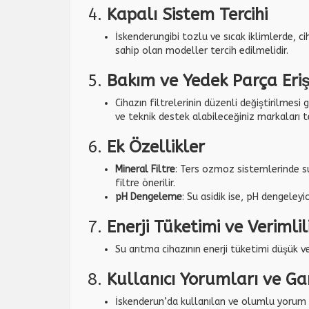
4.
Kapalı Sistem Tercihi
İskenderungibi tozlu ve sıcak iklimlerde, c
sahip olan modeller tercih edilmelidir.
5.
Bakım ve Yedek Parça Eriş
Cihazın filtrelerinin düzenli değiştirilmesi
ve teknik destek alabileceğiniz markaları te
6.
Ek Özellikler
Mineral Filtre
: Ters ozmoz sistemlerinde s
filtre önerilir.
pH Dengeleme
: Su asidik ise, pH dengeleyic
7.
Enerji Tüketimi ve Verimlil
Su arıtma cihazının enerji tüketimi düşük v
8.
Kullanıcı Yorumları ve Ga
İskenderun’da kullanılan ve olumlu yorum al