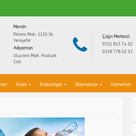
Mersin
Pirireis Mah. 1130 Sk
Çağrı Merkezi:
Yenişehir
0552 815 74 02
Adıyaman
0538 778 02 33
Ulucami Mah. Atatürk
Cad.
nler
Evsel
Endüstriyel
Ekipmanlar
Hizmetler