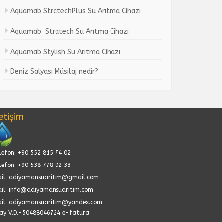
Aquamab StratechPlus Su Arıtma Cihazı
Aquamab Stratech Su Arıtma Cihazı
Aquamab Stylish Su Arıtma Cihazı
Deniz Salyası Müsilaj nedir?
letişim
lefon: +90 552 815 74 02
lefon: +90 538 778 02 33
il: adiyamansuaritim@gmail.com
il: info@adiyamansuaritim.com
il: adiyamansuaritim@yandex.com
ay V.D.-50488046724 e-fatura