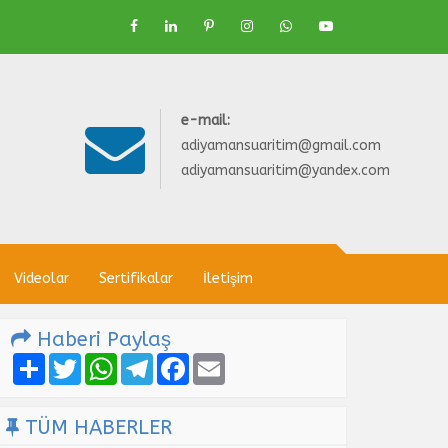
e-mail:
adiyamansuaritim@gmail.com
adiyamansuaritim@yandex.com
Videolar
Sertifikalar
İletişim
Haberi Paylaş
Share
Twitter
WhatsApp
Telegram
Facebook
Email
TÜM HABERLER