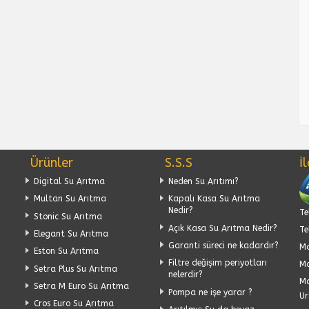
Ürünler
S.S.S
İ
Digital Su Arıtma
Neden Su Arıtımı?
Multan Su Arıtma
Kapalı Kasa Su Arıtma
Nedir?
Te
Stonic Su Arıtma
Açık Kasa Su Arıtma Nedir?
Te
Elegant Su Arıtma
Garanti süreci ne kadardır?
Ma
Eston Su Arıtma
Filtre değişim periyotları
Ma
Setra Plus Su Arıtma
nelerdir?
Ma
Setra M Euro Su Arıtma
Pompa ne işe yarar ?
Ur
Cros Euro Su Arıtma