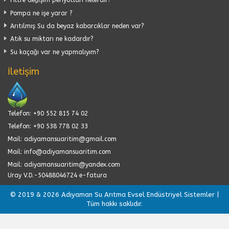
Filtre değişim periyotları nelerdir?
Pompa ne işe yarar ?
Arıtılmış Su da beyaz kabarcıklar neden var?
Atık su miktarı ne kadardır?
Su kaçağı var ne yapmalıyım?
İletişim
Telefon: +90 552 815 74 02
Telefon: +90 538 778 02 33
Mail: adiyamansuaritim@gmail.com
Mail: info@adiyamansuaritim.com
Mail: adiyamansuaritim@yandex.com
Uray V.D.-50488046724 e-fatura
© 2019 & 2026 Adıyaman Su Arıtma Evsel Endüstriyel Sistemler |
Tüm hakkı saklıdır.