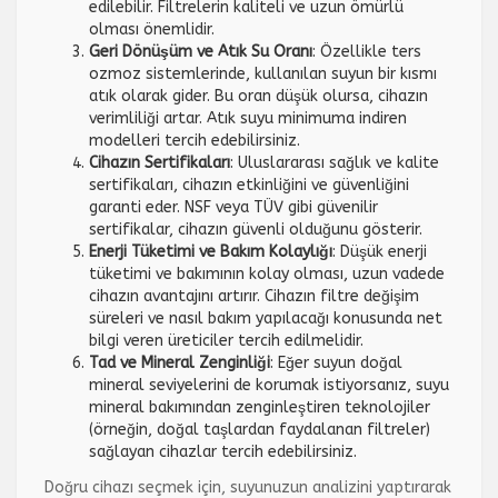
edilebilir. Filtrelerin kaliteli ve uzun ömürlü
olması önemlidir.
Geri Dönüşüm ve Atık Su Oranı
: Özellikle ters
ozmoz sistemlerinde, kullanılan suyun bir kısmı
atık olarak gider. Bu oran düşük olursa, cihazın
verimliliği artar. Atık suyu minimuma indiren
modelleri tercih edebilirsiniz.
Cihazın Sertifikaları
: Uluslararası sağlık ve kalite
sertifikaları, cihazın etkinliğini ve güvenliğini
garanti eder. NSF veya TÜV gibi güvenilir
sertifikalar, cihazın güvenli olduğunu gösterir.
Enerji Tüketimi ve Bakım Kolaylığı
: Düşük enerji
tüketimi ve bakımının kolay olması, uzun vadede
cihazın avantajını artırır. Cihazın filtre değişim
süreleri ve nasıl bakım yapılacağı konusunda net
bilgi veren üreticiler tercih edilmelidir.
Tad ve Mineral Zenginliği
: Eğer suyun doğal
mineral seviyelerini de korumak istiyorsanız, suyu
mineral bakımından zenginleştiren teknolojiler
(örneğin, doğal taşlardan faydalanan filtreler)
sağlayan cihazlar tercih edebilirsiniz.
Doğru cihazı seçmek için, suyunuzun analizini yaptırarak