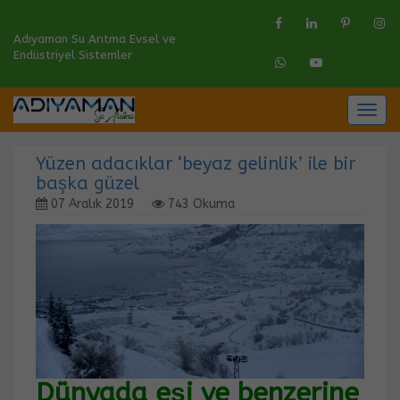
Adıyaman Su Arıtma Evsel ve
Endüstriyel Sistemler
Togg
navig
Yüzen adacıklar ‘beyaz gelinlik’ ile bir
başka güzel
07 Aralık 2019
743 Okuma
Dünyada eşi ve benzerine