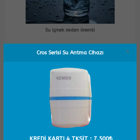
Su içmek neden önemli
×
Cros Serisi Su Arıtma Cihazı
Suyun faydaları nelerdir ?
KREDI KARTI 4 TKSIT : 7.500₺