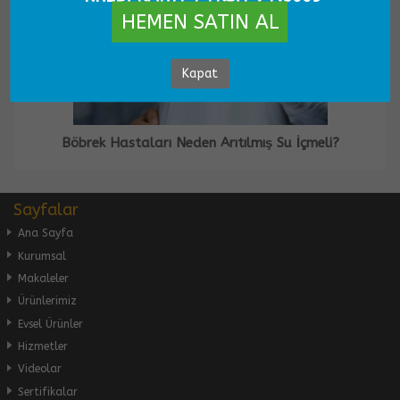
HEMEN SATIN AL
Kapat
Böbrek Hastaları Neden Arıtılmış Su İçmeli?
Sayfalar
Ana Sayfa
Kurumsal
Makaleler
Ürünlerimiz
Evsel Ürünler
Hizmetler
Videolar
Sertifikalar